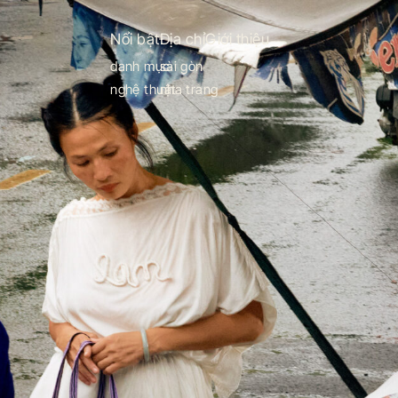
Nổi bật
Địa chỉ
Giới thiệu
danh mục
sài gòn
nghệ thuật
nha trang